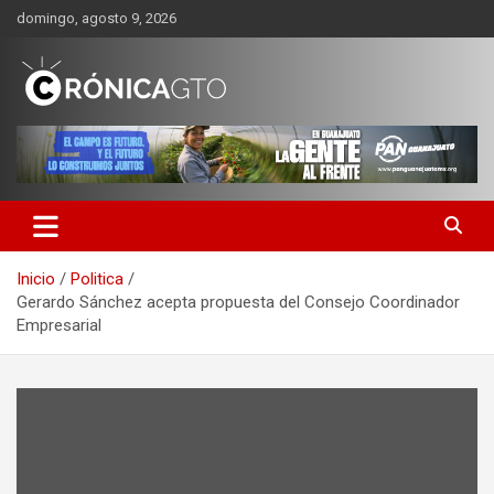
Saltar
domingo, agosto 9, 2026
al
contenido
CRONICA GUANAJUATO
Inicio
Politica
Gerardo Sánchez acepta propuesta del Consejo Coordinador
Empresarial