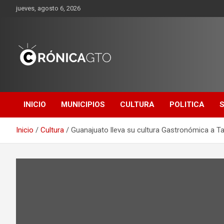
Saltar
jueves, agosto 6, 2026
al
contenido
CRONICA
GUANAJUATO
INICIO
MUNICIPIOS
CULTURA
POLITICA
Inicio
Cultura
Guanajuato lleva su cultura Gastronómica a 