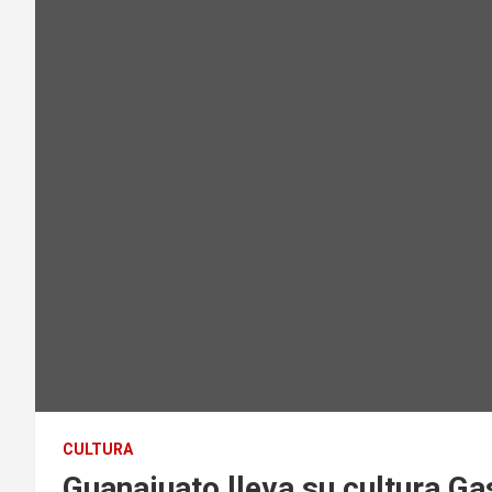
CULTURA
Guanajuato lleva su cultura G