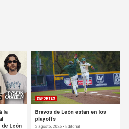
DEPORTES
á la
Bravos de León estan en los
al
playoffs
o de León
3 agosto, 2026
Editorial