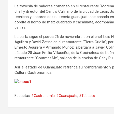
La travesía de sabores comenzó en el restaurante “Morena M
chef y director del Centro Culinario de la ciudad de León, J
técnicas y sabores de una receta guanajuatense basada en l
gordita al horno de maíz quebrado y cacahuate, acompañad
ceniza.
La carta sigue el jueves 26 de noviembre con el chef Luis
Aguilera y David Zetina en el restaurante “Tierra Criolla”; p
Ernesto Aguilera y Armando Muñoz, albergará a Javier Colín 
sábado 28 Juan Emilio Villaseñor, de la Cocineteca de León
restaurante “Gourmet Mx”, salidos de la cocina de Gaby Rui
Así, el estado de Guanajuato refrenda su nombramiento y 
Cultura Gastronómica.
Etiquetas:
#Gastronomía
,
#Guanajuato
,
#Tabasco