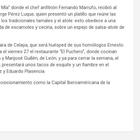
ía” donde el chef anfitrión Fernando Marrufo, recibió al
orge Pérez Luque, quien presentó un platillo que reúne las
os tradicionales tamales y el atole: esto obedece a una
a de escamoles y cecina, sobre un espejo de salsa-atole de
 Nara de Celaya, que será huésped de sus homólogos Ernesto
ara el viernes 27 el restaurante “El Puchero”, donde cocinan
y Marijosé Guillén, de León; y ya para cerrar la semana, el
, presentará unos tacos de esquite y un fiambre en el
z y Eduardo Plasencia.
posicionamiento como la Capital Iberoaméricana de la