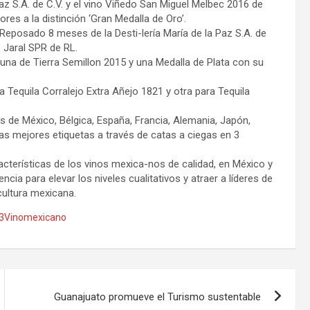
Paz S.A. de C.V. y el vino Viñedo San Miguel Melbec 2016 de
res a la distinción ‘Gran Medalla de Oro’.
eposado 8 meses de la Desti-lería María de la Paz S.A. de
e Jaral SPR de RL.
una de Tierra Semillon 2015 y una Medalla de Plata con su
a Tequila Corralejo Extra Añejo 1821 y otra para Tequila
s de México, Bélgica, España, Francia, Alemania, Japón,
las mejores etiquetas a través de catas a ciegas en 3
acterísticas de los vinos mexica-nos de calidad, en México y
 para elevar los niveles cualitativos y atraer a líderes de
icultura mexicana.
3Vinomexicano
Guanajuato promueve el Turismo sustentable