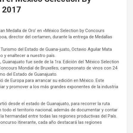
s 2017
ran Medalla de Oro’ en «México Selection by Concours
boa, director del certamen, durante la entrega de Medallas
e Turismo del Estado de Guana-juato, Octavio Aguilar Mata
 y enaltecer a nuestro país.
 Guanajuato fue sede de la 1ra. Edición del ‘México Selection
 Concours Mondial de Bruxelles; campeonato de vinos con 24
smo del Estado de Guanajuato.
ió de Europa para arrancar su edición en México. Este
ar y promover a los más grandes exponentes de la industria
rtió desde el estado de Guanajuato, para recorrer la ruta
a en todo el territorio nacional; además de documentar y contar
ió la hermandad entre todas las regiones productivas del País.
concurso itinerante, cada año destacará las regiones