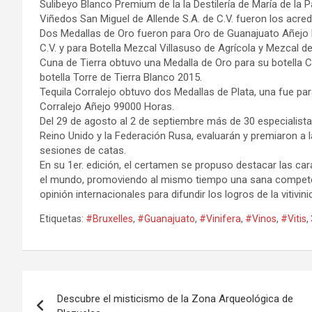
Sulibeyo Blanco Premium de la la Destilería de María de la 
Viñedos San Miguel de Allende S.A. de C.V. fueron los acredo
Dos Medallas de Oro fueron para Oro de Guanajuato Añejo R
C.V. y para Botella Mezcal Villasuso de Agrícola y Mezcal d
Cuna de Tierra obtuvo una Medalla de Oro para su botella C
botella Torre de Tierra Blanco 2015.
Tequila Corralejo obtuvo dos Medallas de Plata, una fue par
Corralejo Añejo 99000 Horas.
Del 29 de agosto al 2 de septiembre más de 30 especialista
Reino Unido y la Federación Rusa, evaluarán y premiaron a 
sesiones de catas.
En su 1er. edición, el certamen se propuso destacar las car
el mundo, promoviendo al mismo tiempo una sana competencia
opinión internacionales para difundir los logros de la vitivin
Etiquetas:
#Bruxelles
,
#Guanajuato
,
#Vinifera
,
#Vinos
,
#Vitis
,
Navegación
Descubre el misticismo de la Zona Arqueológica de