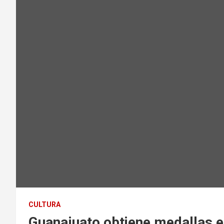
CULTURA
Guanajuato obtiene medallas e