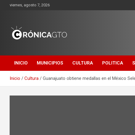
Saltar
viernes, agosto 7, 2026
al
contenido
CRONICA
GUANAJUATO
INICIO
MUNICIPIOS
CULTURA
POLITICA
Inicio
Cultura
Guanajuato obtiene medallas en el México Sel