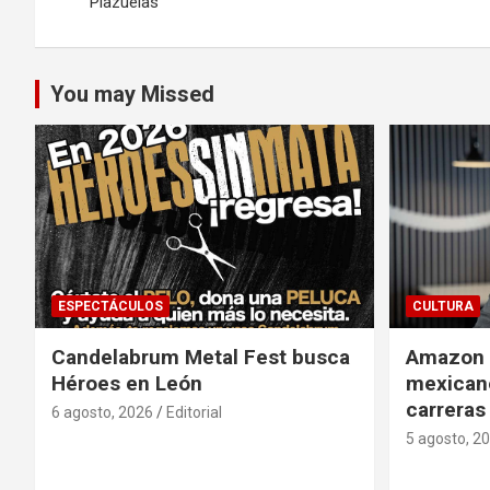
de
Plazuelas
entradas
You may Missed
ESPECTÁCULOS
CULTURA
Candelabrum Metal Fest busca
Amazon i
Héroes en León
mexicano
carreras
6 agosto, 2026
Editorial
5 agosto, 2