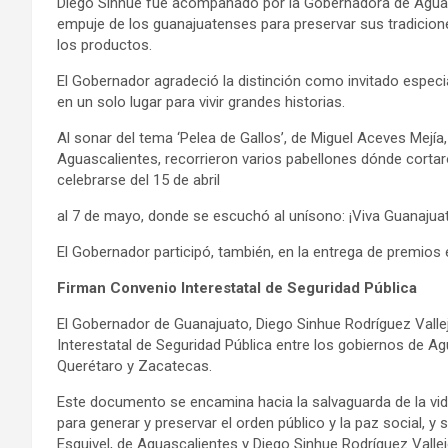
Diego Sinhue fue acompañado por la Gobernadora de Aguasca
empuje de los guanajuatenses para preservar sus tradicione
los productos.
El Gobernador agradeció la distinción como invitado especi
en un solo lugar para vivir grandes historias.
Al sonar del tema ‘Pelea de Gallos’, de Miguel Aceves Mejí
Aguascalientes, recorrieron varios pabellones dónde cortaron
celebrarse del 15 de abril
al 7 de mayo, donde se escuchó al unísono: ¡Viva Guanajuat
El Gobernador participó, también, en la entrega de premios 
Firman Convenio Interestatal de Seguridad Pública
El Gobernador de Guanajuato, Diego Sinhue Rodríguez Valle
Interestatal de Seguridad Pública entre los gobiernos de Ag
Querétaro y Zacatecas.
Este documento se encamina hacia la salvaguarda de la vida, 
para generar y preservar el orden público y la paz social, 
Esquivel, de Aguascalientes y Diego Sinhue Rodríguez Vall