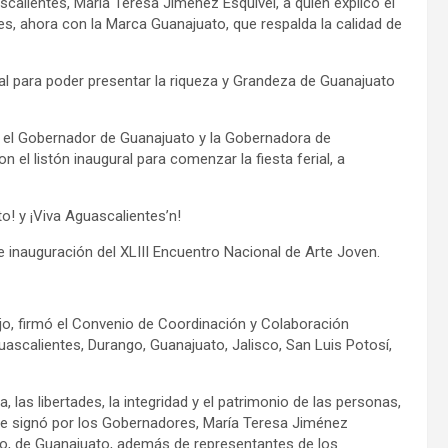
lientes, María Teresa Jiménez Esquivel, a quién explicó el
s, ahora con la Marca Guanajuato, que respalda la calidad de
al para poder presentar la riqueza y Grandeza de Guanajuato
a, el Gobernador de Guanajuato y la Gobernadora de
 el listón inaugural para comenzar la fiesta ferial, a
o! y ¡Viva Aguascalientes’n!
e inauguración del XLIII Encuentro Nacional de Arte Joven.
jo, firmó el Convenio de Coordinación y Colaboración
uascalientes, Durango, Guanajuato, Jalisco, San Luis Potosí,
las libertades, la integridad y el patrimonio de las personas,
y se signó por los Gobernadores, María Teresa Jiménez
ejo, de Guanajuato, además de representantes de los