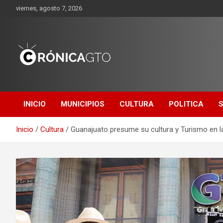
Saltar
viernes, agosto 7, 2026
al
contenido
CRONICA
GUANAJUATO
INICIO
MUNICIPIOS
CULTURA
POLITICA
Inicio
Cultura
Guanajuato presume su cultura y Turismo en l