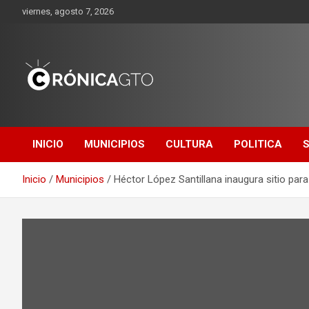
Saltar
viernes, agosto 7, 2026
al
contenido
CRONICA
GUANAJUATO
INICIO
MUNICIPIOS
CULTURA
POLITICA
Inicio
Municipios
Héctor López Santillana inaugura sitio par