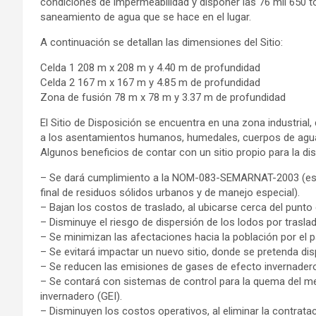
condiciones de impermeabilidad y disponer las 76 mil 650 t
saneamiento de agua que se hace en el lugar.
A continuación se detallan las dimensiones del Sitio:
Celda 1 208 m x 208 m y 4.40 m de profundidad
Celda 2 167 m x 167 m y 4.85 m de profundidad
Zona de fusión 78 m x 78 m y 3.37 m de profundidad
El Sitio de Disposición se encuentra en una zona industrial,
a los asentamientos humanos, humedales, cuerpos de agu
Algunos beneficios de contar con un sitio propio para la di
– Se dará cumplimiento a la NOM-083-SEMARNAT-2003 (espe
final de residuos sólidos urbanos y de manejo especial).
– Bajan los costos de traslado, al ubicarse cerca del punto
– Disminuye el riesgo de dispersión de los lodos por traslad
– Se minimizan las afectaciones hacia la población por el p
– Se evitará impactar un nuevo sitio, donde se pretenda dis
– Se reducen las emisiones de gases de efecto invernadero (
– Se contará con sistemas de control para la quema del met
invernadero (GEI).
– Disminuyen los costos operativos, al eliminar la contrata