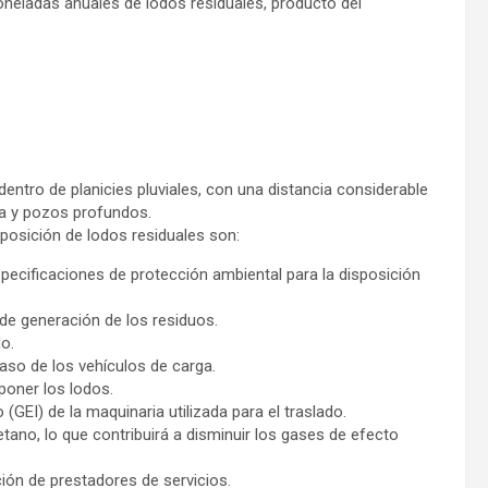
oneladas anuales de lodos residuales, producto del
 dentro de planicies pluviales, con una distancia considerable
a y pozos profundos.
sposición de lodos residuales son:
cificaciones de protección ambiental para la disposición
 de generación de los residuos.
o.
aso de los vehículos de carga.
poner los lodos.
GEI) de la maquinaria utilizada para el traslado.
ano, lo que contribuirá a disminuir los gases de efecto
ción de prestadores de servicios.