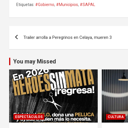
Etiquetas:
#Gobierno
,
#Municipios
,
#SAPAL
Navegación
Trailer arrolla a Peregrinos en Celaya, mueren 3
de
entradas
You may Missed
ESPECTÁCULOS
CULTURA