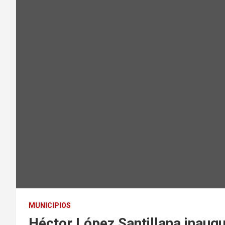
MUNICIPIOS
Héctor López Santillana inaugu