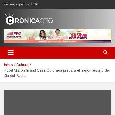
Saltar
viernes, agosto 7, 2026
al
contenido
CRONICA GUANAJUATO
Inicio
Cultura
Hotel Misión Grand Casa Colorada prepara el mejor festejo del
Día del Padre