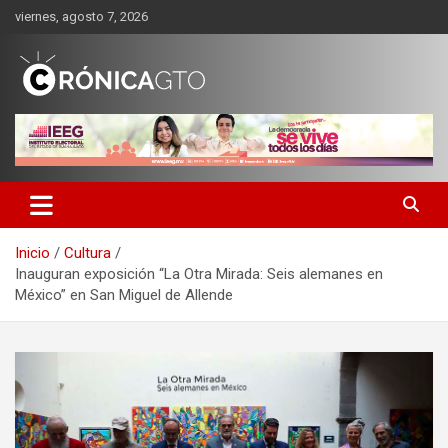
Saltar
viernes, agosto 7, 2026
al
contenido
CRONICA GUANAJUATO
Inicio
Cultura
Inauguran exposición “La Otra Mirada: Seis alemanes en
México” en San Miguel de Allende