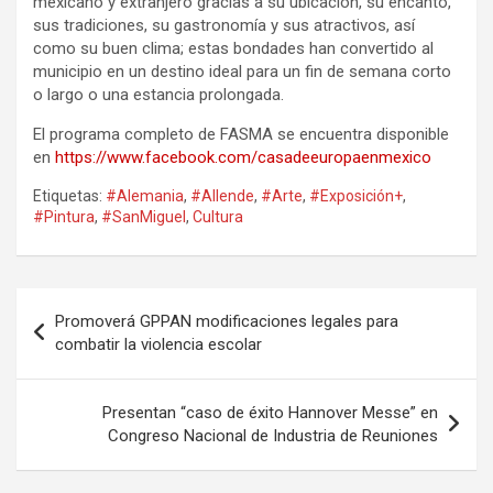
mexicano y extranjero gracias a su ubicación, su encanto,
sus tradiciones, su gastronomía y sus atractivos, así
como su buen clima; estas bondades han convertido al
municipio en un destino ideal para un fin de semana corto
o largo o una estancia prolongada.
El programa completo de FASMA se encuentra disponible
en
https://www.facebook.com/
casadeeuropaenmexico
Etiquetas:
#Alemania
,
#Allende
,
#Arte
,
#Exposición+
,
#Pintura
,
#SanMiguel
,
Cultura
Navegación
Promoverá GPPAN modificaciones legales para
de
combatir la violencia escolar
entradas
Presentan “caso de éxito Hannover Messe” en
Congreso Nacional de Industria de Reuniones