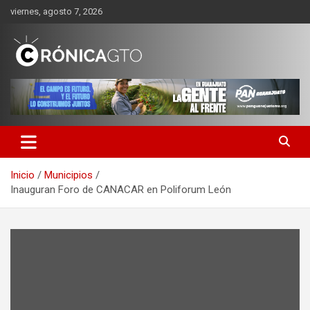
Saltar
viernes, agosto 7, 2026
al
contenido
CRONICA GUANAJUATO
Inicio
Municipios
Inauguran Foro de CANACAR en Poliforum León