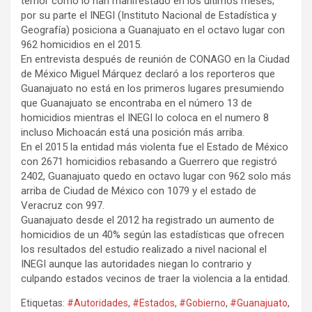
temor como lo han manifestado en los últimos meses;
por su parte el INEGI (Instituto Nacional de Estadística y
Geografía) posiciona a Guanajuato en el octavo lugar con
962 homicidios en el 2015.
En entrevista después de reunión de CONAGO en la Ciudad
de México Miguel Márquez declaró a los reporteros que
Guanajuato no está en los primeros lugares presumiendo
que Guanajuato se encontraba en el número 13 de
homicidios mientras el INEGI lo coloca en el numero 8
incluso Michoacán está una posición más arriba.
En el 2015 la entidad más violenta fue el Estado de México
con 2671 homicidios rebasando a Guerrero que registró
2402, Guanajuato quedo en octavo lugar con 962 solo más
arriba de Ciudad de México con 1079 y el estado de
Veracruz con 997.
Guanajuato desde el 2012 ha registrado un aumento de
homicidios de un 40% según las estadísticas que ofrecen
los resultados del estudio realizado a nivel nacional el
INEGI aunque las autoridades niegan lo contrario y
culpando estados vecinos de traer la violencia a la entidad.
Etiquetas:
#Autoridades
,
#Estados
,
#Gobierno
,
#Guanajuato
,