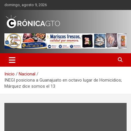
Saltar
domingo, agosto 9, 2026
al
contenido
CRONICA GUANAJUATO
Inicio
Nacional
INEGI posiciona a Guanajuato en octavo lugar de Homicidios;
Márquez dice somos el 13