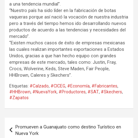
a una tendencia mundial”.
“Nuestro país ha sido líder en la fabricación de botas
vaqueras porque así nació la vocación de nuestra industria
pero a través del tiempo hemos ido desarrollando nuevos
productos de acuerdo a las tendencias y necesidades del
mercado”.
“Existen muchos casos de éxito de empresas mexicanas
las cuales realizan importantes exportaciones a Estados
Unidos, gracias a que han hecho equipo con grandes
empresas de este mercado, tales como: Justin, Fray,
Crocs, Wolverine, Keds, Steve Maden, Fair People,
HHBrown, Caleres y Skechers”.
Etiquetas:
#Calzado
,
#CICEG
,
#Economía
,
#Fabricantes
,
#HHBrown
,
#NuevaYork
,
#Productores
,
#SAT
,
#Skechers
,
#Zapatos
Navegación
Promueven a Guanajuato como destino Turístico en
de
Nueva York