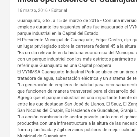
16 marzo, 2016
Editorial
Guanajuato, Gto., a 15 de marzo de 2016.- Con una inversión
empleos durante los siguientes años fue inaugurado el VYN
parque industrial en la Capital del Estado.
El Presidente Municipal de Guanajuato, Edgar Castro, dijo 
un lugar privilegiado sobre la carretera federal 45 a la alt
“Es un día relevante en la historia económica del Municipio
con un parque industrial con los más estrictos parámetros 
referir que Guanajuato es una Capital próspera.
El VYNMSA Guanajuato Industrial Park se ubica en un área d
tratadora de agua, subestación eléctrica y un sistema de t
“La generación de empleos de calidad pasa necesariamente po
que funcionen de manera transversal para el desarrollo del 
Agregó que el parque industrial es una importante fuente 
entre las que destacan San José de Llanos, El Sauz, El Zan
San Nicolás del Chapín, Ex Hacienda de Guadalupe, Granja L
“La acción combinada de sector privado junto con el gobier
productiva con una infraestructura a la altura de las neces
forma planificada y ágil servicios públicos de mejor calida
Municipal de Guanajuato.