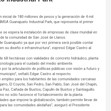
 inicial de 180 millones de pesos y la generación de 4 mil
MSA Guanajuato Industrial Park, que representa el primer
que se espera la instalación de empresas de clase mundial en
ura de la comunidad de San José de Llanos.
 de Guanajuato ya que por vez primera será posible contar
en su diseño e infraestructura”, expresó Edgar Castro al
e 68 hectáreas con vialidades de concreto hidráulico, planta
ecnología para el cuidado del medio ambiente.
r la articulación de políticas públicas con visión a futuro y
municipio”, señaló Edgar Castro al respecto.
de empleo para los habitantes de las comunidades cercanas
garro, El Coyote, San Pedro, San Pablo, San José del Chapín,
a Paz, Cañada de Bustos, Capulín de Bustos y Santiaguillo.
no no sólo favorece el fortalecimiento de la planta
idades que impone la globalización, también permite llevar de
d para las comunidades aledañas”, aseguró el Presidente