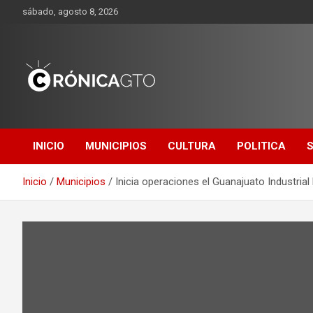
Saltar
sábado, agosto 8, 2026
al
contenido
CRONICA
GUANAJUATO
INICIO
MUNICIPIOS
CULTURA
POLITICA
Inicio
Municipios
Inicia operaciones el Guanajuato Industrial