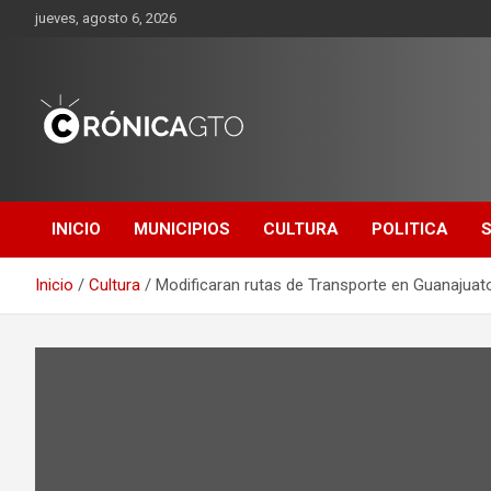
Saltar
jueves, agosto 6, 2026
al
contenido
CRONICA
GUANAJUATO
INICIO
MUNICIPIOS
CULTURA
POLITICA
Inicio
Cultura
Modificaran rutas de Transporte en Guanajuato 