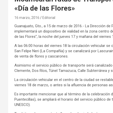
«Día de las Flores»
16 marzo, 2016
Editorial
Guanajuato, Gto., a 15 de marzo de 2016.- La Dirección de P
implementará un dispositivo de vialidad en la zona centro de
de las Flores”, la noche del jueves 17 y mañana del viernes 
A las 06:00 horas del viernes 18 la circulación vehicular se
San Felipe Neri (La Compañía) y se canalizará por Lascurain
de venta de flores y cascarones.
Asimismo el servicio público de transporte será canalizado 
Clemente, Dos Ríos, Túnel Tamazuca, Calle Subterránea y su
La circulación vehicular en el centro de la ciudad se resta
viernes 18 de marzo, o antes si la afluencia de personas así
Es importante mencionar que al término de la celebración de
Puentecillas), se ampliará el horario del servicio público de
UNESCO).