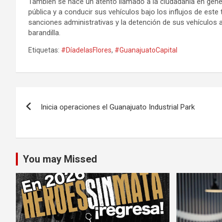
También se hace un atento llamado a la ciudadanía en gener
pública y a conducir sus vehículos bajo los influjos de est
sanciones administrativas y la detención de sus vehículos a
barandilla.
Etiquetas:
#DíadelasFlores
,
#GuanajuatoCapital
Navegación
Inicia operaciones el Guanajuato Industrial Park
de
entradas
You may Missed