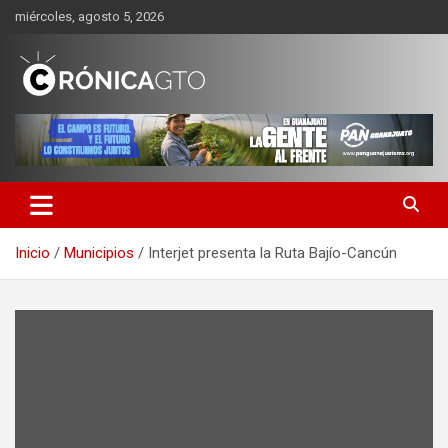
Saltar
miércoles, agosto 5, 2026
al
contenido
CRONICA GUANAJUATO
Inicio
Municipios
Interjet presenta la Ruta Bajío-Cancún