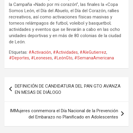
la Campaña «Nado por mi corazón”, las finales la «Copa
Somos León, el Día del Abuelo, el Día del Corazón, rallies
recreativos, así como activaciones físicas masivas y
torneos relámpagos de futbol, voleibol y basquetbol;
actividades y eventos que se llevarán a cabo en las ocho
unidades deportivas y en más de 80 colonias de la ciudad
de León.
Etiquetas:
#Activación
,
#Actividades
,
#AleGutierrez
,
#Deportes
,
#Leoneses
,
#LeónGto
,
#SemanaAmericana
Navegación
DEFINICIÓN DE CANDIDATURA DEL PAN GTO AVANZA
de
EN MESAS DE DIÁLOGO
entradas
IMMujeres conmemora el Día Nacional de la Prevención
del Embarazo no Planificado en Adolescentes