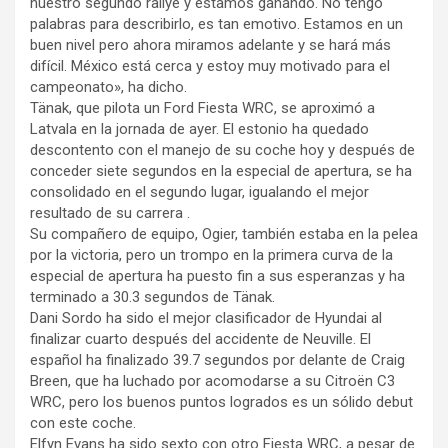
nuestro segundo rallye y estamos ganando. No tengo
palabras para describirlo, es tan emotivo. Estamos en un
buen nivel pero ahora miramos adelante y se hará más
difícil. México está cerca y estoy muy motivado para el
campeonato», ha dicho.
Tänak, que pilota un Ford Fiesta WRC, se aproximó a
Latvala en la jornada de ayer. El estonio ha quedado
descontento con el manejo de su coche hoy y después de
conceder siete segundos en la especial de apertura, se ha
consolidado en el segundo lugar, igualando el mejor
resultado de su carrera .
Su compañero de equipo, Ogier, también estaba en la pelea
por la victoria, pero un trompo en la primera curva de la
especial de apertura ha puesto fin a sus esperanzas y ha
terminado a 30.3 segundos de Tänak.
Dani Sordo ha sido el mejor clasificador de Hyundai al
finalizar cuarto después del accidente de Neuville. El
español ha finalizado 39.7 segundos por delante de Craig
Breen, que ha luchado por acomodarse a su Citroën C3
WRC, pero los buenos puntos logrados es un sólido debut
con este coche.
Elfyn Evans ha sido sexto con otro Fiesta WRC, a pesar de