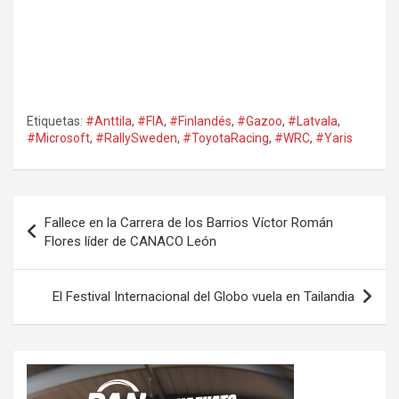
Etiquetas:
#Anttila
,
#FIA
,
#Finlandés
,
#Gazoo
,
#Latvala
,
#Microsoft
,
#RallySweden
,
#ToyotaRacing
,
#WRC
,
#Yaris
Navegación
Fallece en la Carrera de los Barrios Víctor Román
de
Flores líder de CANACO León
entradas
El Festival Internacional del Globo vuela en Tailandia