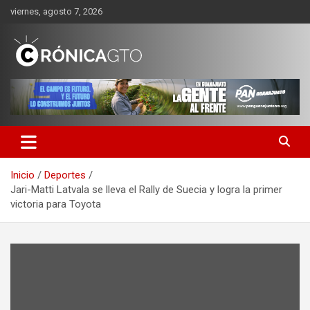
Saltar
viernes, agosto 7, 2026
al
contenido
CRONICA GUANAJUATO
Inicio
Deportes
Jari-Matti Latvala se lleva el Rally de Suecia y logra la primer
victoria para Toyota