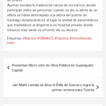
un infarto.
Apenas iniciaba la tradicional carrea de los barrios donde
participan miles de personas cuando se dio la alerta de un
atleta se había desmayado a la altura del puente de
Santiago desplazándose al lugar la unidad de paramédicos
que trasladaron al dirigente a un hospital privado donde
minutos más tarde se informó del su deceso.
Etiquetas:
#Barrios
,
#CANACO
,
#Carrera
,
#VíctorRomán
,
León
Navegación
Presentan Micro sitio de Obra Pública en Guanajuato
de
Capital
entradas
Jari-Matti Latvala se lleva el Rally de Suecia y logra la
primer victoria para Toyota