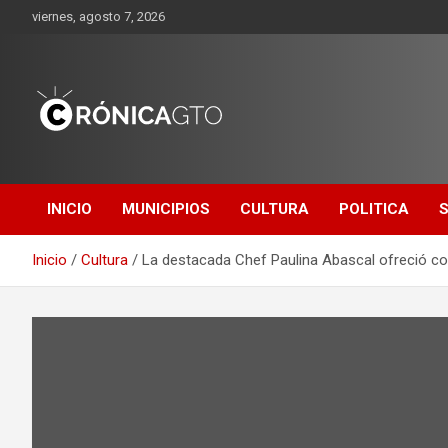
Saltar
viernes, agosto 7, 2026
al
contenido
CRONICA
GUANAJUATO
INICIO
MUNICIPIOS
CULTURA
POLITICA
Inicio
Cultura
La destacada Chef Paulina Abascal ofreció co