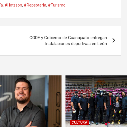
ía
,
#Hotsson
,
#Repsoteria
,
#Turismo
CODE y Gobierno de Guanajuato entregan
Instalaciones deportivas en León
CULTURA