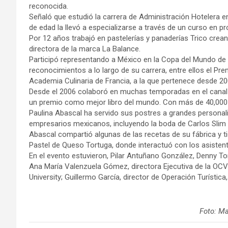
reconocida.
Señaló que estudió la carrera de Administración Hotelera e
de edad la llevó a especializarse a través de un curso en p
Por 12 años trabajó en pastelerías y panaderías Trico crea
directora de la marca La Balance.
Participó representando a México en la Copa del Mundo de 
reconocimientos a lo largo de su carrera, entre ellos el Pre
Academia Culinaria de Francia, a la que pertenece desde 20
Desde el 2006 colaboró en muchas temporadas en el canal 
un premio como mejor libro del mundo. Con más de 40,000 
Paulina Abascal ha servido sus postres a grandes persona
empresarios mexicanos, incluyendo la boda de Carlos Slim
Abascal compartió algunas de las recetas de su fábrica y t
Pastel de Queso Tortuga, donde interactuó con los asistent
En el evento estuvieron, Pilar Antuñano González, Denny T
Ana María Valenzuela Gómez, directora Ejecutiva de la OCV
University; Guillermo García, director de Operación Turística,
Foto: M