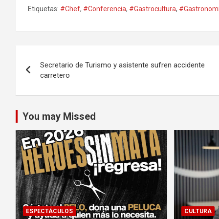
Etiquetas:
#Chef
,
#Conferencia
,
#Gastrocultura
,
#Gastronom
Navegación
Secretario de Turismo y asistente sufren accidente
de
carretero
entradas
You may Missed
ESPECTÁCULOS
CULTURA