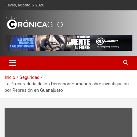
Saltar
jueves, agosto 6, 2026
al
contenido
CRONICA GUANAJUATO
Inicio
Seguridad
La Procuraduría de los Derechos Humanos abre investigación
por Represión en Guanajuato