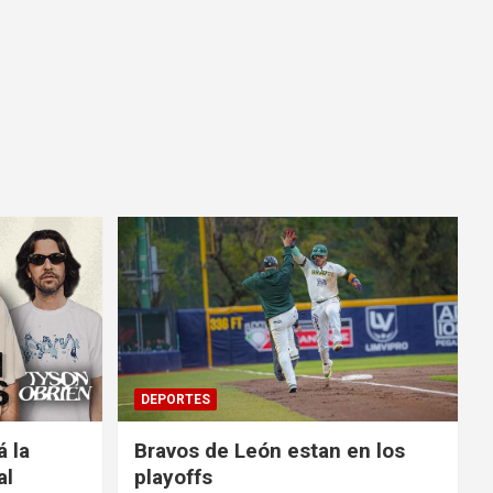
DEPORTES
á la
Bravos de León estan en los
al
playoffs