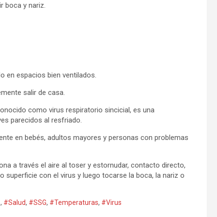
ir boca y nariz.
lo en espacios bien ventilados.
emente salir de casa.
conocido como virus respiratorio sincicial, es una
es parecidos al resfriado.
ente en bebés, adultos mayores y personas con problemas
ona a través el aire al toser y estornudar, contacto directo,
 superficie con el virus y luego tocarse la boca, la nariz o
s
,
#Salud
,
#SSG
,
#Temperaturas
,
#Virus