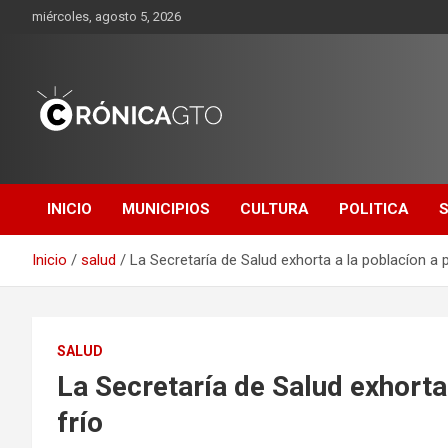
Saltar
miércoles, agosto 5, 2026
al
contenido
CRONICA
GUANAJUATO
INICIO
MUNICIPIOS
CULTURA
POLITICA
Inicio
salud
La Secretaría de Salud exhorta a la poblacíon a p
SALUD
La Secretaría de Salud exhorta
frío