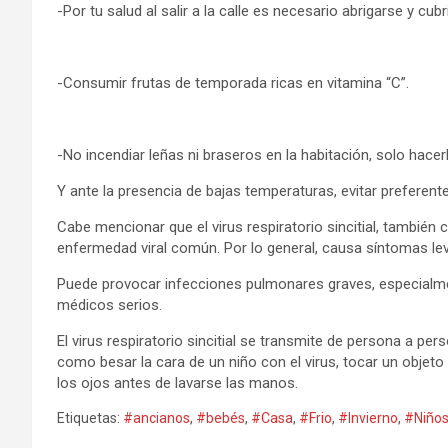
-Por tu salud al salir a la calle es necesario abrigarse y cubr
-Consumir frutas de temporada ricas en vitamina “C”.
-No incendiar leñas ni braseros en la habitación, solo hacer
Y ante la presencia de bajas temperaturas, evitar preferent
Cabe mencionar que el virus respiratorio sincitial, también 
enfermedad viral común. Por lo general, causa síntomas lev
Puede provocar infecciones pulmonares graves, especialm
médicos serios.
El virus respiratorio sincitial se transmite de persona a pers
como besar la cara de un niño con el virus, tocar un objeto o
los ojos antes de lavarse las manos.
Etiquetas:
#ancianos
,
#bebés
,
#Casa
,
#Frio
,
#Invierno
,
#Niño