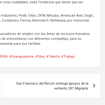
 esas cualidades, esas fortalezas que tienen que las
ndustries, Pirelli, Orbis, ZKW, Mitsuba, American Axle, Seglo,
c, Condumex, Femsa, Beiersdorf, Nixhikawa; por mencionar
s buscadores de empleo con las áreas de recursos humanos
 de entrevistarse con diferentes compañías, para su
ienestar para sus familias.
FERIA
,
#Guanajuatense
,
#Silao
,
#Talento
,
#Trabajo
San Francisco del Rincón entrega apoyos de la
vertiente 2X1 Migrante