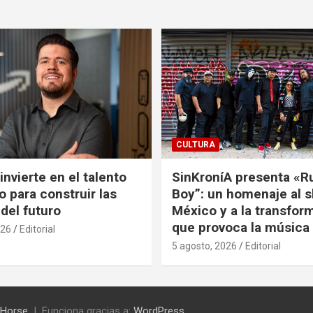
CULTURA
nvierte en el talento
SinKroníA presenta «R
 para construir las
Boy”: un homenaje al s
 del futuro
México y a la transfor
que provoca la música
026
Editorial
5 agosto, 2026
Editorial
Horse
Funciona gracias a:
WordPress