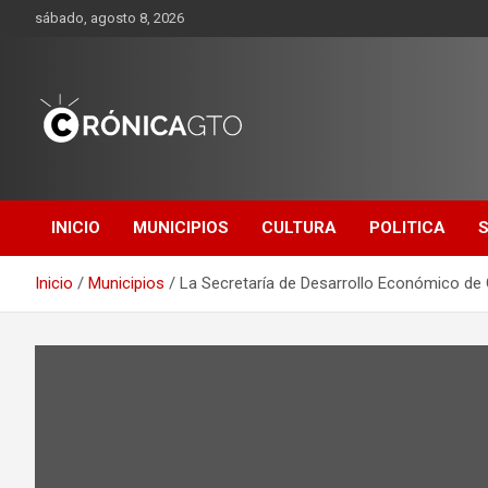
Saltar
sábado, agosto 8, 2026
al
contenido
CRONICA
GUANAJUATO
INICIO
MUNICIPIOS
CULTURA
POLITICA
Inicio
Municipios
La Secretaría de Desarrollo Económico de G