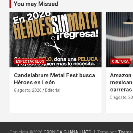
You may Missed
ESPECTÁCULOS
CULTURA
Candelabrum Metal Fest busca
Amazon i
Héroes en León
mexicano
carreras
6 agosto, 2026
Editorial
5 agosto, 2
Copyright ©2026
CRONICA GUANAJUATO
Tema por:
Theme 