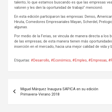
talento; lo que estamos buscando es que las empresas vean
valoren y les den la oportunidad de trabajo” mencionó.
En esta edición participaron las empresas: Denso, American I
Hiruta, Comedores Empresariales Mayan, Scherdel, Prelogi
algunas.
Por medio de la Ferias, se vincula de manera directa a lo
de las empresas; de esta manera tienen más oportunidades
inserción en el mercado, hacia una mejor calidad de vida y b
Etiquetas:
#Desarrollo
,
#Económico
,
#Empleo
,
#Empresas
,
#
Navegación
Miguel Márquez Inaugura SAPICA en su edición
de
Primavera-Verano 2018
entradas