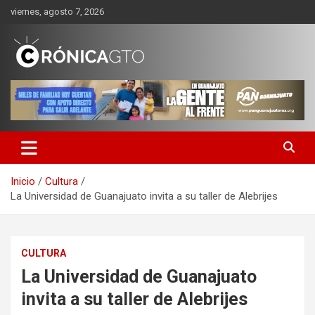
Saltar
viernes, agosto 7, 2026
al
contenido
CRONICA GUANAJUATO
Inicio
Cultura
La Universidad de Guanajuato invita a su taller de Alebrijes
CULTURA
La Universidad de Guanajuato
invita a su taller de Alebrijes