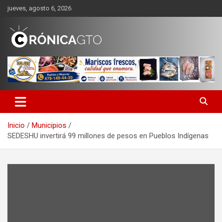
Saltar
jueves, agosto 6, 2026
al
contenido
CRONICA GUANAJUATO
Inicio
Municipios
SEDESHU invertirá 99 millones de pesos en Pueblos Indígenas