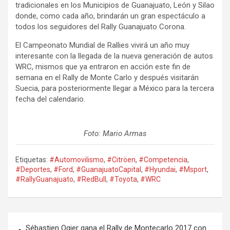
tradicionales en los Municipios de Guanajuato, León y Silao
donde, como cada año, brindarán un gran espectáculo a
todos los seguidores del Rally Guanajuato Corona.
El Campeonato Mundial de Rallies vivirá un año muy
interesante con la llegada de la nueva generación de autos
WRC, mismos que ya entraron en acción este fin de
semana en el Rally de Monte Carlo y después visitarán
Suecia, para posteriormente llegar a México para la tercera
fecha del calendario.
Foto: Mario Armas
Etiquetas:
#Automovilismo
,
#Citröen
,
#Competencia
,
#Deportes
,
#Ford
,
#GuanajuatoCapital
,
#Hyundai
,
#Msport
,
#RallyGuanajuato
,
#RedBull
,
#Toyota
,
#WRC
Navegación
Sébastien Ogier gana el Rally de Montecarlo 2017 con