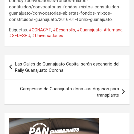
conacyt/convocatorias-fondos-mixtos-
contituidos/convocatorias-fondos-mixtos-constituidos-
guanajuato/convocatorias-abiertas-fondos-mixtos-
constituidos-guanajuato/2016-01-fomix-guanajuato.
Etiquetas:
#CONACYT
,
#Desarrollo
,
#Guanajuato
,
#Humano
,
#SEDESHU
,
#Universadades
Navegación
Las Calles de Guanajuato Capital serán escenario del
de
Rally Guanajuato Corona
entradas
Campesino de Guanajuato dona sus órganos para
transplante