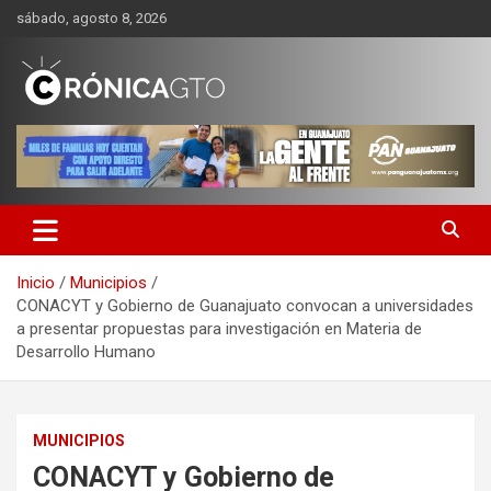
Saltar
sábado, agosto 8, 2026
al
contenido
CRONICA GUANAJUATO
Inicio
Municipios
CONACYT y Gobierno de Guanajuato convocan a universidades
a presentar propuestas para investigación en Materia de
Desarrollo Humano
MUNICIPIOS
CONACYT y Gobierno de