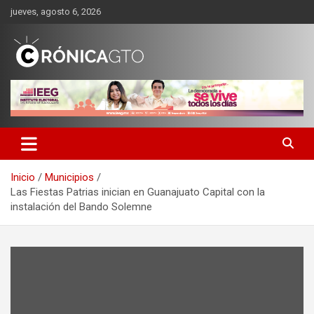
Saltar
jueves, agosto 6, 2026
al
contenido
CRONICA GUANAJUATO
Inicio
Municipios
Las Fiestas Patrias inician en Guanajuato Capital con la
instalación del Bando Solemne