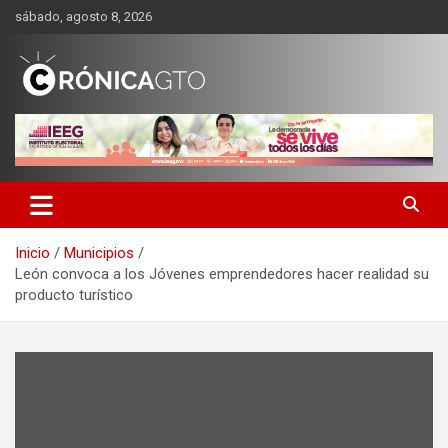
Saltar
sábado, agosto 8, 2026
al
contenido
CRONICA GUANAJUATO
Inicio
Municipios
León convoca a los Jóvenes emprendedores hacer realidad su
producto turístico