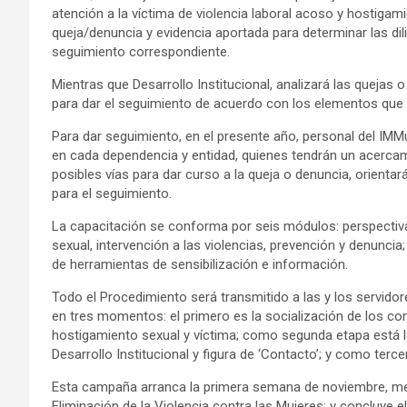
atención a la víctima de violencia laboral acoso y hostigamie
queja/denuncia y evidencia aportada para determinar las dil
seguimiento correspondiente.
Mientras que Desarrollo Institucional, analizará las queja
para dar el seguimiento de acuerdo con los elementos que 
Para dar seguimiento, en el presente año, personal del IMMuj
en cada dependencia y entidad, quienes tendrán un acercami
posibles vías para dar curso a la queja o denuncia, orienta
para el seguimiento.
La capacitación se conforma por seis módulos: perspectiva 
sexual, intervención a las violencias, prevención y denuncia;
de herramientas de sensibilización e información.
Todo el Procedimiento será transmitido a las y los servido
en tres momentos: el primero es la socialización de los co
hostigamiento sexual y víctima; como segunda etapa está la 
Desarrollo Institucional y figura de ‘Contacto’; y como terc
Esta campaña arranca la primera semana de noviembre, mes
Eliminación de la Violencia contra las Mujeres; y concluye 