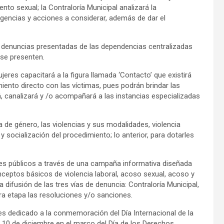
nto sexual; la Contraloría Municipal analizará la
igencias y acciones a considerar, además de dar el
s o denuncias presentadas de las dependencias centralizadas
se presenten.
eres capacitará a la figura llamada ‘Contacto’ que existirá
ento directo con las víctimas, pues podrán brindar las
rá, canalizará y /o acompañará a las instancias especializadas
de género, las violencias y sus modalidades, violencia
 y socialización del procedimiento; lo anterior, para dotarles
res públicos a través de una campaña informativa diseñada
nceptos básicos de violencia laboral, acoso sexual, acoso y
difusión de las tres vías de denuncia: Contraloría Municipal,
era etapa las resoluciones y/o sanciones.
 dedicado a la conmemoración del Día Internacional de la
el 10 de diciembre en el marco del Día de los Derechos