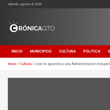
Saltar
sábado, agosto 8, 2026
al
contenido
CRONICA
GUANAJUATO
INICIO
MUNICIPIOS
CULTURA
POLITICA
Inicio
Cultura
León le apuesta a una Administración incluyen