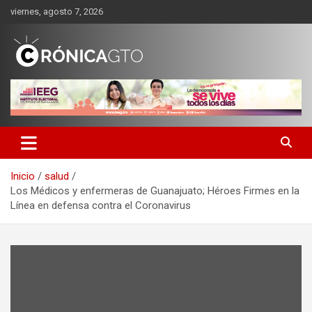
Saltar
viernes, agosto 7, 2026
al
contenido
CRONICA GUANAJUATO
Inicio
salud
Los Médicos y enfermeras de Guanajuato; Héroes Firmes en la
Línea en defensa contra el Coronavirus