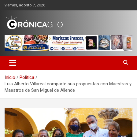
Saltar
viernes, agosto 7, 2026
al
contenido
CRONICA GUANAJUATO
Inicio
Politica
Luis Alberto Villareal comparte sus propuestas con Maestras y
Maestros de San Miguel de Allende