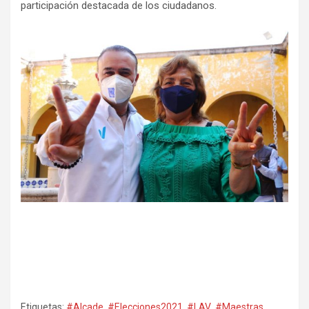
participación destacada de los ciudadanos.
Etiquetas:
#Alcade
,
#Elecciones2021
,
#LAV
,
#Maestras
,