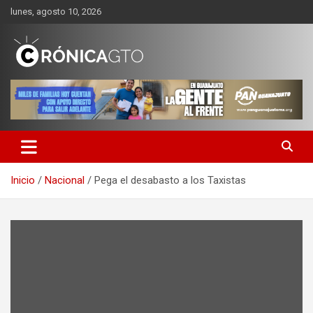
Saltar
lunes, agosto 10, 2026
al
contenido
CRONICA GUANAJUATO
Inicio
Nacional
Pega el desabasto a los Taxistas