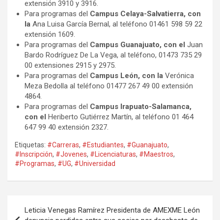
extensión 3910 y 3916.
Para programas del
Campus Celaya-Salvatierra, con
la
Ana Luisa García Bernal, al teléfono 01461 598 59 22
extensión 1609.
Para programas del
Campus Guanajuato, con el
Juan
Bardo Rodríguez De La Vega, al teléfono, 01473 735 29
00 extensiones 2915 y 2975.
Para programas del
Campus León, con la
Verónica
Meza Bedolla al teléfono 01477 267 49 00 extensión
4864.
Para programas del
Campus Irapuato-Salamanca,
con el
Heriberto Gutiérrez Martín, al teléfono 01 464
647 99 40 extensión 2327.
Etiquetas:
#Carreras
,
#Estudiantes
,
#Guanajuato
,
#Inscripción
,
#Jovenes
,
#Licenciaturas
,
#Maestros
,
#Programas
,
#UG
,
#Universidad
Navegación
Leticia Venegas Ramírez Presidenta de AMEXME León
de