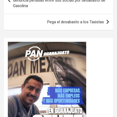
denuncia perdidas entre sus socias por desabasto de
Gasolina
entradas
Pega el desabasto a los Taxistas