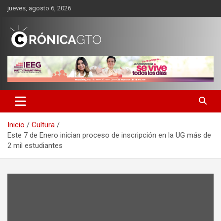
Saltar
jueves, agosto 6, 2026
al
contenido
CRONICA GUANAJUATO
Inicio
Cultura
Este 7 de Enero inician proceso de inscripción en la UG más de
2 mil estudiantes