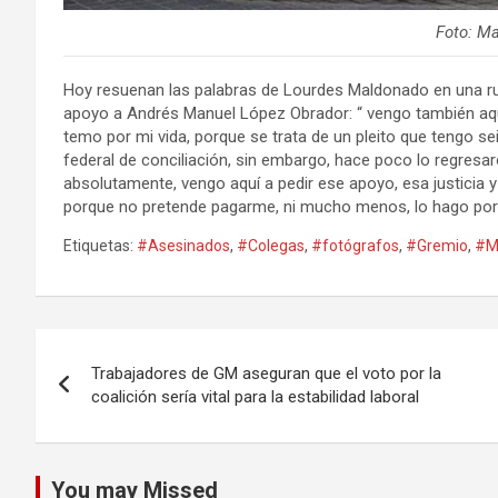
Foto: M
Hoy resuenan las palabras de Lourdes Maldonado en una rue
apoyo a Andrés Manuel López Obrador: “ vengo también aquí 
temo por mi vida, porque se trata de un pleito que tengo sei
federal de conciliación, sin embargo, hace poco lo regresa
absolutamente, vengo aquí a pedir ese apoyo, esa justicia y
porque no pretende pagarme, ni mucho menos, lo hago porq
Etiquetas:
#Asesinados
,
#Colegas
,
#fotógrafos
,
#Gremio
,
#M
Navegación
Trabajadores de GM aseguran que el voto por la
de
coalición sería vital para la estabilidad laboral
entradas
You may Missed