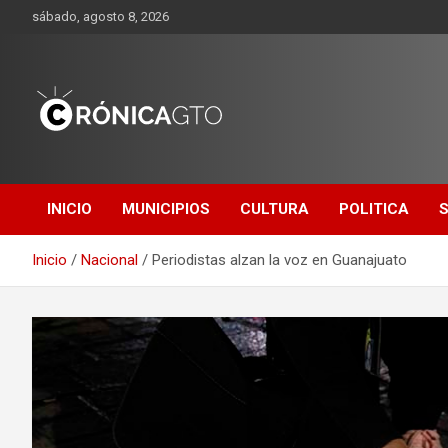
Saltar
sábado, agosto 8, 2026
al
contenido
CRONICA
GUANAJUATO
INICIO
MUNICIPIOS
CULTURA
POLITICA
Inicio
Nacional
Periodistas alzan la voz en Guanajuato