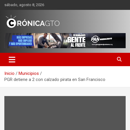
Saltar
sábado, agosto 8, 2026
al
contenido
CRONICA GUANAJUATO
Inicio
Municipios
PGR detiene a 2 con calzado pirata en San Francisco