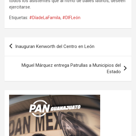
todos los asistentes que al ritmo de bailes latinos, deseen
ejercitarse.
Etiquetas:
#DíadeLaFamila
,
#DIFLeón
Navegación
Inauguran Kenworth del Centro en León
de
entradas
Miguel Márquez entrega Patrullas a Municipios del
Estado