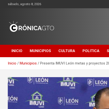
Saltar
sábado, agosto 8, 2026
al
contenido
CRONICA
GUANAJUATO
INICIO
MUNICIPIOS
CULTURA
POLITICA
Inicio
Municipios
Presenta IMUVI León metas y proyectos 2