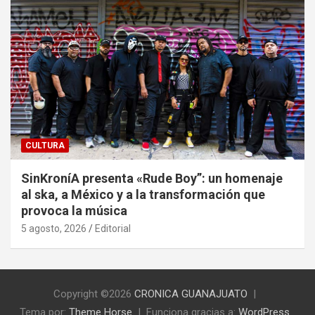
CULTURA
SinKroníA presenta «Rude Boy”: un homenaje
al ska, a México y a la transformación que
provoca la música
5 agosto, 2026
Editorial
Copyright ©2026
CRONICA GUANAJUATO
Tema por:
Theme Horse
Funciona gracias a:
WordPress