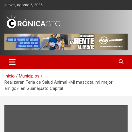
Saltar
jueves, agosto 6, 2026
al
contenido
CRONICA GUANAJUATO
Inicio
Municipios
Realizaran Feria de Salud Animal «Mi mascota, mi mejor
amigo», en Guanajuato Capital