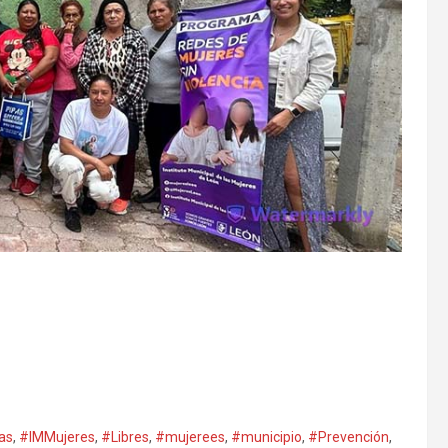
as
,
#IMMujeres
,
#Libres
,
#mujerees
,
#municipio
,
#Prevención
,