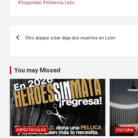
#Seguridad
,
#Violencia
,
León
Navegación
Otro ataque a bar deja dos muertos en León
de
entradas
You may Missed
ESPECTÁCULOS
CULTURA