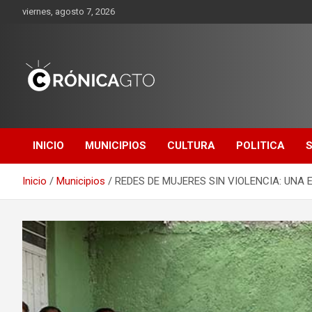
Saltar
viernes, agosto 7, 2026
al
contenido
CRONICA
GUANAJUATO
INICIO
MUNICIPIOS
CULTURA
POLITICA
Inicio
Municipios
REDES DE MUJERES SIN VIOLENCIA: UNA