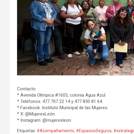
Contacto
* Avenida Olímpica #1603, colonia Agua Azul.
* Teléfonos: 477 707 22 14 y 477 830 81 64.
* Facebook: Instituto Municipal de las Mujeres.
* X: @MujeresLeón.
* Instagram: @mujeresleon.
Etiquetas:
#Acompañamiento
,
#EspaciosSeguros
,
#estrategi