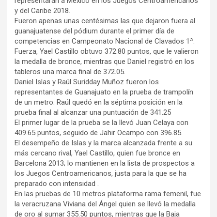
representarán a México en los Juegos Centroamericanos
y del Caribe 2018.
Fueron apenas unas centésimas las que dejaron fuera al
guanajuatense del pódium durante el primer día de
competencias en Campeonato Nacional de Clavados 1ª.
Fuerza, Yael Castillo obtuvo 372.80 puntos, que le valieron
la medalla de bronce, mientras que Daniel registró en los
tableros una marca final de 372.05.
Daniel Islas y Raúl Suridday Muñoz fueron los
representantes de Guanajuato en la prueba de trampolín
de un metro. Raúl quedó en la séptima posición en la
prueba final al alcanzar una puntuación de 341.25
El primer lugar de la prueba se la llevó Juan Celaya con
409.65 puntos, seguido de Jahir Ocampo con 396.85.
El desempeño de Islas y la marca alcanzada frente a su
más cercano rival, Yael Castillo, quien fue bronce en
Barcelona 2013; lo mantienen en la lista de prospectos a
los Juegos Centroamericanos, justa para la que se ha
preparado con intensidad .
En las pruebas de 10 metros plataforma rama femenil, fue
la veracruzana Viviana del Ángel quien se llevó la medalla
de oro al sumar 355.50 puntos, mientras que la Baja