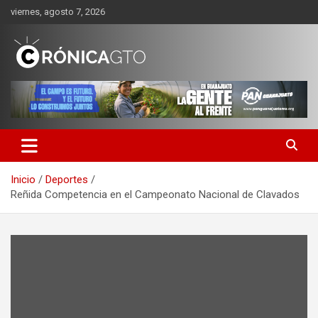
Saltar
viernes, agosto 7, 2026
al
contenido
CRONICA GUANAJUATO
Inicio
Deportes
Reñida Competencia en el Campeonato Nacional de Clavados