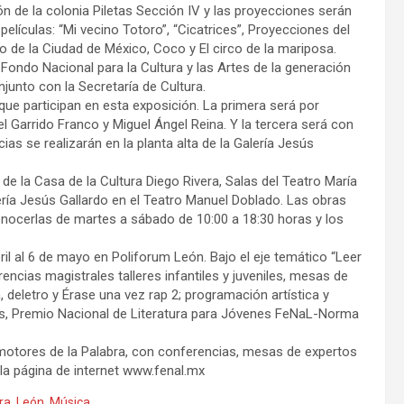
ón de la colonia Piletas Sección IV y las proyecciones serán
películas: “Mi vecino Totoro”, “Cicatrices”, Proyecciones del
o de la Ciudad de México, Coco y El circo de la mariposa.
Fondo Nacional para la Cultura y las Artes de la generación
junto con la Secretaría de Cultura.
s que participan en esta exposición. La primera será por
el Garrido Franco y Miguel Ángel Reina. Y la tercera será con
as se realizarán en la planta alta de la Galería Jesús
de la Casa de la Cultura Diego Rivera, Salas del Teatro María
ría Jesús Gallardo en el Teatro Manuel Doblado. Las obras
nocerlas de martes a sábado de 10:00 a 18:30 horas y los
il al 6 de mayo en Poliforum León. Bajo el eje temático “Leer
encias magistrales talleres infantiles y juveniles, mesas de
, deletro y Érase una vez rap 2; programación artística y
as, Premio Nacional de Literatura para Jóvenes FeNaL-Norma
romotores de la Palabra, con conferencias, mesas de expertos
 la página de internet www.fenal.mx
ra
,
León
,
Música