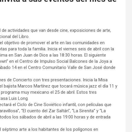
d de actividades que van desde cine, exposiciones de arte,
ional del Libro.
 el objetivo de promover el arte en las comunidades en
s para toda la familia. Inicia el viernes seis de abril con la
olima en San Juan de Dios a las 18:30 horas. El siguiente
Clown” en el Centro de Impulso Social Balcones de la Joya a
 sábado 14 en el Centro Comunitario Valle de San José donde
es de Concierto con tres presentaciones. Inicia la Misa
l bajista Marcos Martínez que tocará música jazz el día 11 y
programa muy mexicano el 25 de abril. Estos tres
Casa Luis Long.
ctará el Ciclo de Cine Soviético infantil, con películas que
illosa”, “El cuento del Zar Saltán”, “La Sirenita” y “La
 todos los sábados de abril a las 19:00 horas y de entrada
l séptimo arte a los habitantes de los polígonos en