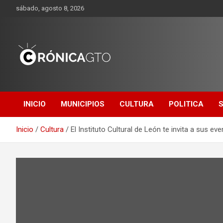
Saltar
sábado, agosto 8, 2026
al
contenido
CRONICA
GUANAJUATO
INICIO
MUNICIPIOS
CULTURA
POLITICA
Inicio
Cultura
El Instituto Cultural de León te invita a sus ev