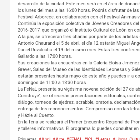
desarrollo de la ciudad. Este mes será en el área de donaci
los lunes del mes a las 16:00 horas. Podrás disfrutar de las 
Festival Arborece, en colaboración con el Festival Animasiv
Continúa la exposición colectiva de Jóvenes Creadores del 
2016-2017, que organizó el Instituto Cultural de León en con
A la par, se ofrecerán tres charlas por parte de los artista
Antonio Chaurand el 5 de abril, el día 12 estarán Miguel Áng
Daniel Ruvalcaba el 19 del mismo mes. Estas tres conferenci
Gallardo a las 17:00 horas.
Sus creaciones las encuentras en la Galería Eloísa Jiménez 
Grever, Salas del Museo de las Identidades Leonesas y Gale
estarán presentes hasta mayo de este año y puedes ir a co
domingos de 11:00 a 18:30 horas.
La FeNaL presenta su vigésima novena edición del 27 de abr
Construye”, se ofrecerán presentaciones editoriales, confer
diálogo, torneos de ajedrez, scrabble, oratoria, declamación
entrega de los reconocimientos: Compromiso con las letr
y Házle al Cuento.
En la feria se realizará el Primer Encuentro Regional de P
y talleres informativos. El programa lo puedes consultar en
Etiquetas:
#Abril
,
#Arte
,
#FENAL
,
#ICL
,
#Letras
,
#Libros
,
Cultu