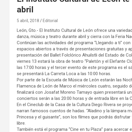
abril
5 abril, 2018
Editorial
León, Gto.- El Instituto Cultural de León ofrece una varieda
danza, música y teatro durante abril y cierra con la Feria Nac
Continúan las actividades del programa “Llegando a ti” con
espacios abiertos a través de presentaciones gratuitas y apta
presentación del Ballet Folclórico Ahuilstli del Estado de C
viernes 13 estará la obra de teatro “Paletón y el Elefante 
las 17:00 horas y el tercer evento de este programa es el
se presentará La Carreta Loca a las 10:00 horas.
Por parte de la Escuela de Música de León estarán las Noch
Flamenca de León de Marco el miércoles cuatro, seguido de
finalizará con Josafat Moreno Tamayo quien presentará un 
conciertos serán a las 20:00 horas y de entrada libre en la 
En el Cineclub de la Casa de la Cultura Diego Rivera se proye
narran famosos cuentos de hadas. “Aladino y la lámpara marav
Princesa y el guisante”, son los filmes que podrás disfrutar
libre.
También está el programa “Cine en tu Plaza” para acercar e