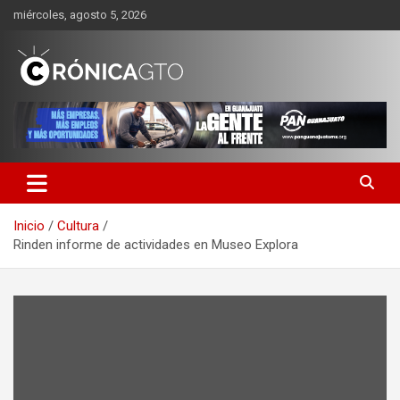
Saltar
miércoles, agosto 5, 2026
al
contenido
CRONICA GUANAJUATO
Inicio
Cultura
Rinden informe de actividades en Museo Explora