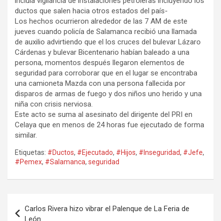
incluía vigilancia de instalaciones petroleras incluyendo los
ductos que salen hacia otros estados del país-
Los hechos ocurrieron alrededor de las 7 AM de este
jueves cuando policía de Salamanca recibió una llamada
de auxilio advirtiendo que el los cruces del bulevar Lázaro
Cárdenas y bulevar Bicentenario habían baleado a una
persona, momentos después llegaron elementos de
seguridad para corroborar que en el lugar se encontraba
una camioneta Mazda con una persona fallecida por
disparos de armas de fuego y dos niños uno herido y una
niña con crisis nerviosa.
Este acto se suma al asesinato del dirigente del PRI en
Celaya que en menos de 24 horas fue ejecutado de forma
similar.
Etiquetas:
#Ductos
,
#Ejecutado
,
#Hijos
,
#Inseguridad
,
#Jefe
,
#Pemex
,
#Salamanca
,
seguridad
Navegación
Carlos Rivera hizo vibrar el Palenque de La Feria de
de
León