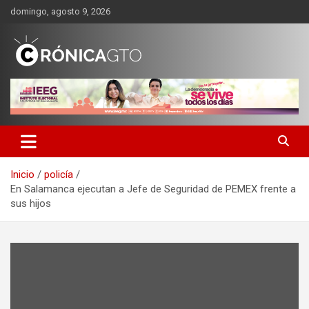
Saltar
domingo, agosto 9, 2026
al
contenido
CRONICA GUANAJUATO
Inicio
policía
En Salamanca ejecutan a Jefe de Seguridad de PEMEX frente a
sus hijos