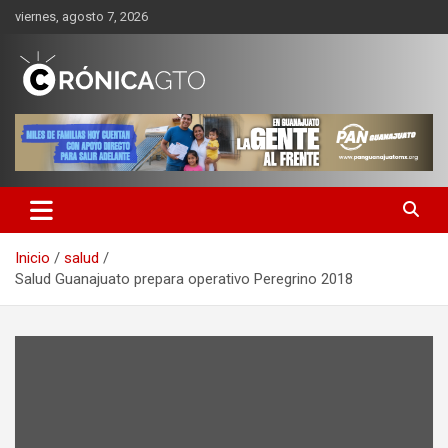
Saltar
viernes, agosto 7, 2026
al
contenido
CRONICA GUANAJUATO
Inicio
salud
Salud Guanajuato prepara operativo Peregrino 2018