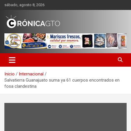
Saltar
sábado, agosto 8, 2026
al
contenido
CRONICA GUANAJUATO
Inicio
Internacional
Salvatierra Guanajuato suma ya 61 cuerpos encontrados en
fosa clandestina