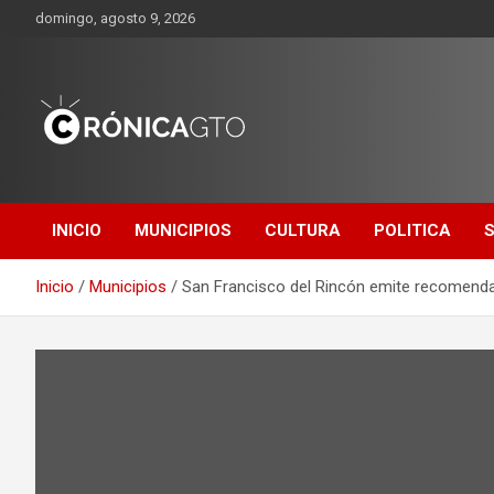
Saltar
domingo, agosto 9, 2026
al
contenido
CRONICA
GUANAJUATO
INICIO
MUNICIPIOS
CULTURA
POLITICA
Inicio
Municipios
San Francisco del Rincón emite recomendac