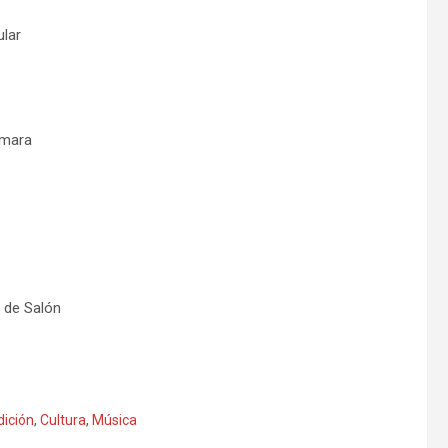
lar
ámara
de Salón
ición
,
Cultura
,
Música