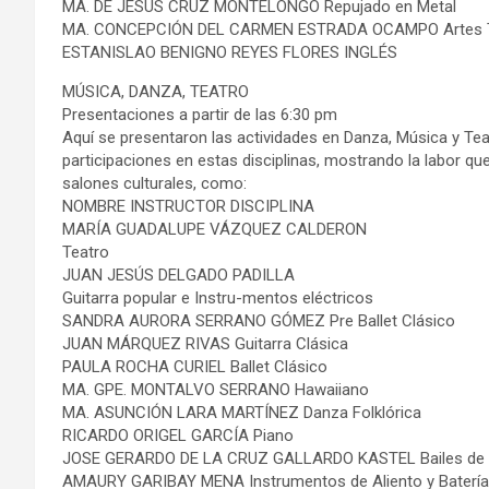
MA. DE JESÚS CRUZ MONTELONGO Repujado en Metal
MA. CONCEPCIÓN DEL CARMEN ESTRADA OCAMPO Artes T
ESTANISLAO BENIGNO REYES FLORES INGLÉS
MÚSICA, DANZA, TEATRO
Presentaciones a partir de las 6:30 pm
Aquí se presentaron las actividades en Danza, Música y Teat
participaciones en estas disciplinas, mostrando la labor qu
salones culturales, como:
NOMBRE INSTRUCTOR DISCIPLINA
MARÍA GUADALUPE VÁZQUEZ CALDERON
Teatro
JUAN JESÚS DELGADO PADILLA
Guitarra popular e Instru-mentos eléctricos
SANDRA AURORA SERRANO GÓMEZ Pre Ballet Clásico
JUAN MÁRQUEZ RIVAS Guitarra Clásica
PAULA ROCHA CURIEL Ballet Clásico
MA. GPE. MONTALVO SERRANO Hawaiiano
MA. ASUNCIÓN LARA MARTÍNEZ Danza Folklórica
RICARDO ORIGEL GARCÍA Piano
JOSE GERARDO DE LA CRUZ GALLARDO KASTEL Bailes de 
AMAURY GARIBAY MENA Instrumentos de Aliento y Batería