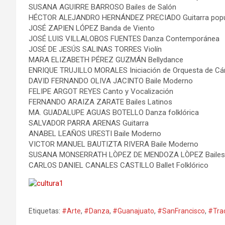
SUSANA AGUIRRE BARROSO Bailes de Salón
HÉCTOR ALEJANDRO HERNÁNDEZ PRECIADO Guitarra popu
JOSÉ ZAPIEN LÓPEZ Banda de Viento
JOSÉ LUIS VILLALOBOS FUENTES Danza Contemporánea
JOSÉ DE JESÚS SALINAS TORRES Violín
MARA ELIZABETH PÉREZ GUZMÁN Bellydance
ENRIQUE TRUJILLO MORALES Iniciación de Orquesta de C
DAVID FERNANDO OLIVA JACINTO Baile Moderno
FELIPE ARGOT REYES Canto y Vocalización
FERNANDO ARAIZA ZARATE Bailes Latinos
MA. GUADALUPE AGUAS BOTELLO Danza folklórica
SALVADOR PARRA ARENAS Guitarra
ANABEL LEAÑOS URESTI Baile Moderno
VICTOR MANUEL BAUTIZTA RIVERA Baile Moderno
SUSANA MONSERRATH LÒPEZ DE MENDOZA LÒPEZ Bailes 
CARLOS DANIEL CANALES CASTILLO Ballet Folklórico
Etiquetas:
#Arte
,
#Danza
,
#Guanajuato
,
#SanFrancisco
,
#Trad