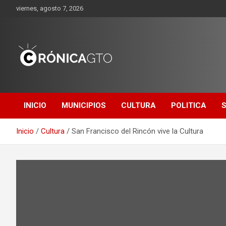
Saltar
viernes, agosto 7, 2026
al
contenido
CRONICA
GUANAJUATO
INICIO
MUNICIPIOS
CULTURA
POLITICA
Inicio
Cultura
San Francisco del Rincón vive la Cultura