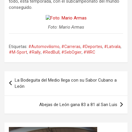
todo, esta temporada, con el subcampeonato del mundo
conseguido.
Foto: Mario Armas
Etiquetas:
#Automovilismo
,
#Carreras
,
#Deportes
,
#Latvala
,
#M-Sport
,
#Rally
,
#RedBull
,
#SebOgier
,
#WRC
Navegación
La Bodeguita del Medio llega con su Sabor Cubano a
de
León
entradas
Abejas de León gana 83 a 81 al San Luis