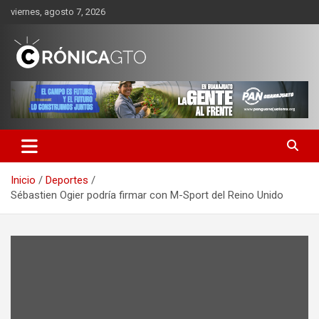
Saltar
viernes, agosto 7, 2026
al
contenido
CRONICA GUANAJUATO
Inicio
Deportes
Sébastien Ogier podría firmar con M-Sport del Reino Unido