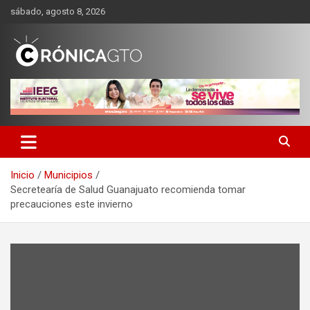
Saltar
sábado, agosto 8, 2026
al
contenido
CRONICA GUANAJUATO
Inicio
Municipios
Secretearía de Salud Guanajuato recomienda tomar
precauciones este invierno