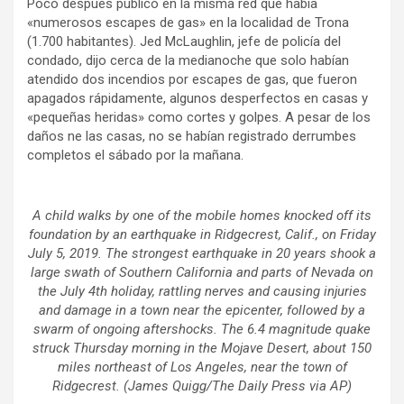
Poco después publicó en la misma red que había
«numerosos escapes de gas» en la localidad de Trona
(1.700 habitantes). Jed McLaughlin, jefe de policía del
condado, dijo cerca de la medianoche que solo habían
atendido dos incendios por escapes de gas, que fueron
apagados rápidamente, algunos desperfectos en casas y
«pequeñas heridas» como cortes y golpes. A pesar de los
daños ne las casas, no se habían registrado derrumbes
completos el sábado por la mañana.
A child walks by one of the mobile homes knocked off its
foundation by an earthquake in Ridgecrest, Calif., on Friday
July 5, 2019. The strongest earthquake in 20 years shook a
large swath of Southern California and parts of Nevada on
the July 4th holiday, rattling nerves and causing injuries
and damage in a town near the epicenter, followed by a
swarm of ongoing aftershocks. The 6.4 magnitude quake
struck Thursday morning in the Mojave Desert, about 150
miles northeast of Los Angeles, near the town of
Ridgecrest. (James Quigg/The Daily Press via AP)