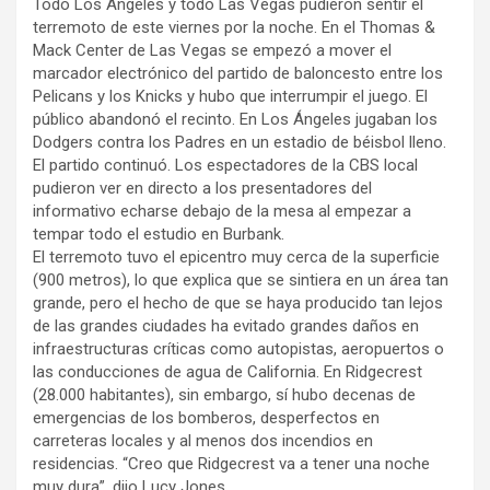
Todo Los Ángeles y todo Las Vegas pudieron sentir el
terremoto de este viernes por la noche. En el Thomas &
Mack Center de Las Vegas se empezó a mover el
marcador electrónico del partido de baloncesto entre los
Pelicans y los Knicks y hubo que interrumpir el juego. El
público abandonó el recinto. En Los Ángeles jugaban los
Dodgers contra los Padres en un estadio de béisbol lleno.
El partido continuó. Los espectadores de la CBS local
pudieron ver en directo a los presentadores del
informativo echarse debajo de la mesa al empezar a
tempar todo el estudio en Burbank.
El terremoto tuvo el epicentro muy cerca de la superficie
(900 metros), lo que explica que se sintiera en un área tan
grande, pero el hecho de que se haya producido tan lejos
de las grandes ciudades ha evitado grandes daños en
infraestructuras críticas como autopistas, aeropuertos o
las conducciones de agua de California. En Ridgecrest
(28.000 habitantes), sin embargo, sí hubo decenas de
emergencias de los bomberos, desperfectos en
carreteras locales y al menos dos incendios en
residencias. “Creo que Ridgecrest va a tener una noche
muy dura”, dijo Lucy Jones.