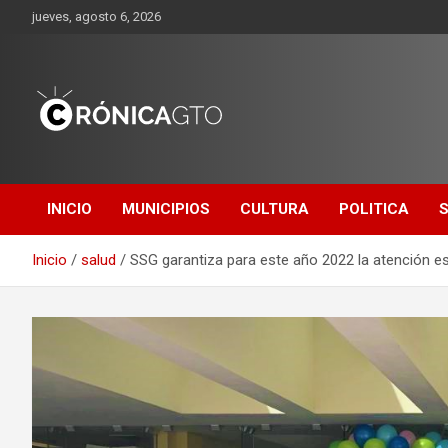
Saltar
jueves, agosto 6, 2026
al
contenido
CRONICA
GUANAJUATO
INICIO
MUNICIPIOS
CULTURA
POLITICA
Inicio
salud
SSG garantiza para este año 2022 la atención 