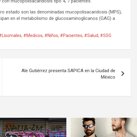
 con mucopolisacaridosis tipo 4, 7 pacientes.
ro estado son las denominadas mucopolisacaridosis (MPS),
ticipan en el metabolismo de glucosaminoglicanos (GAG) a
#Lisomales
,
#Medicos
,
#Niños
,
#Pacientes
,
#Salud
,
#SSG
Ale Gutiérrez presenta SAPICA en la Ciudad de
México